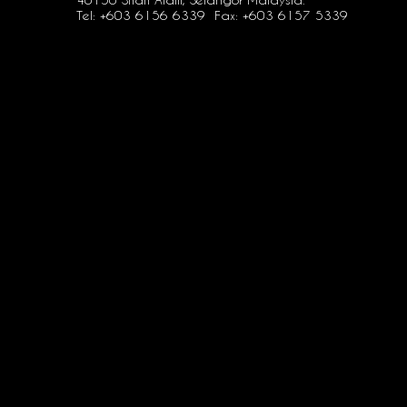
40150 Shah Alam, Selangor Malaysia.
Tel: +603 6156 6339 Fax: +603 6157 5339